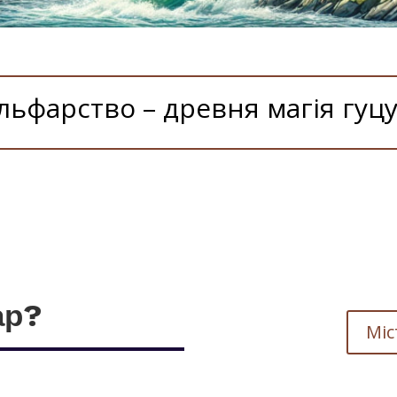
ьфарство – древня магія гуцу
ар?
Міс