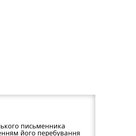
ерця, закликаючи Духів і
ітотворення – північ,
 вогню, повітря, землі.
ки як спадок, а якщо
нського письменника
женням його перебування