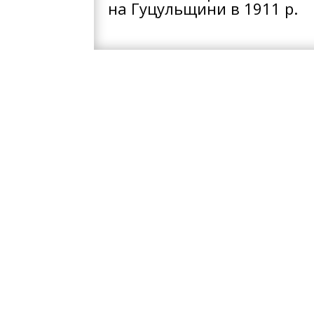
на Гуцульщини в 1911 р.
Музей-фотост
"Альпеншток"
Приватний музей створил
2016 р. на базі своєї пр