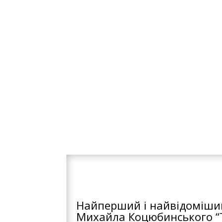
примівки.
Мольфар вимовляє свою пр
Богів, звертаючись на чоти
південь, захід та схід та 
Вже потім, мольфа довго с
загубити її – вона дивним
Найперший і найвідоміший
Михайла Коцюбинського “Т