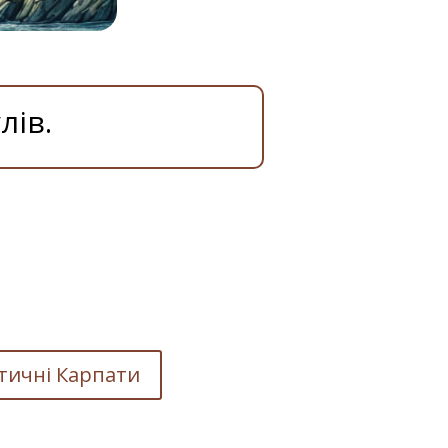
лів.
тичні Карпати