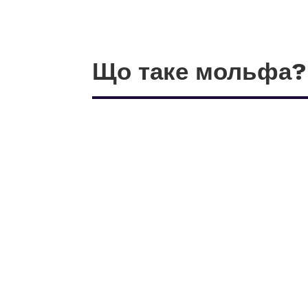
Що таке мольфа?
Мольфа – це зачарований,
практиці карпатських мол
“Мольфа” – присвійне від 
заговорена віщуном річ, чи
то виготовлена власноруч,
мольфаром річ, іноді твар
З моменту, як мольфар ви
стає мольфою. Набирає зах