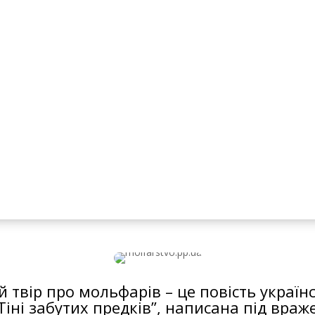
имівку з особливою шаною, від щирого с
ри сторони світу, до чотирьох стовпів св
до чотирьох стихій-першоелементів – води,
лужить мольфару, передається з рук в ру
 чином повертається до господаря.
 твір про мольфарів – це повість украї
іні забутих предків”, написана під вра