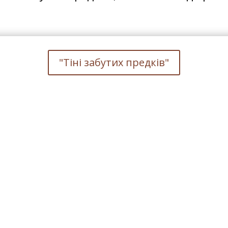
"Тіні забутих предків"
удія Мольфарства
и жителі Яремча – сім’я Будейчуків в
иватної збірки мольфарських речей. Вони