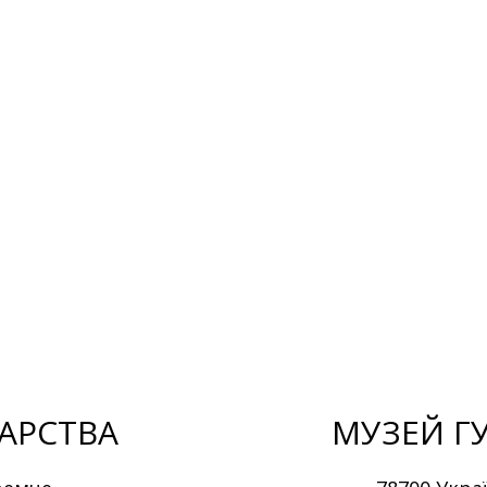
нографічні експедиції Карпатами та
і, давні ікони, вишиванки, все, що
ів та їхньої культури, традицій і побуту.
ень у 3-х областях. Про свої мандрівки
їх можна переглянути на YouTube-каналі
ей музею – предмети, які використовувал
омовий камінь, законсервовані змії,
ачам розповідають містичні історії та
АРСТВА
МУЗЕЙ ГУ