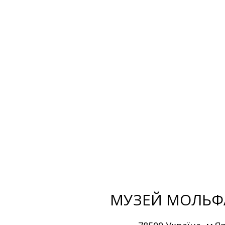
багато років їздять в ет
збирають різьблені скрин
стосується минулого гуцул
Було відвідано 250 посел
автори знімають відео, 
«Гуцулендія». Серед реч
карпатські мольфари: гр
ритуальні речі. Відвідув
перекази.
МУЗЕЙ МОЛЬФ