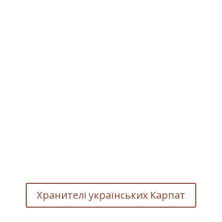
уцульській культурі так називають чолов
и здібностями.
ря, чарівника та ворожбита. Це носії ві
и, розуміння робити, як заведено за зак
 складних ситуаціях і кликали як захисни
оклинали священники в церквах. Їх нікол
. Називали “непрОстими” або ж “земними
, любов і ненависть, добробут села й уро
Бердник “Знаки карпатської магії. Таємн
Хранителі українських Карпат