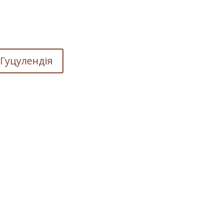
Гуцулендія
вується у магічній
 стати будь-яка
ка, клапоть тканини), чи
и, згарди або знайдена
і тощо).
 стає ритуальним, тобто
, в залежності від